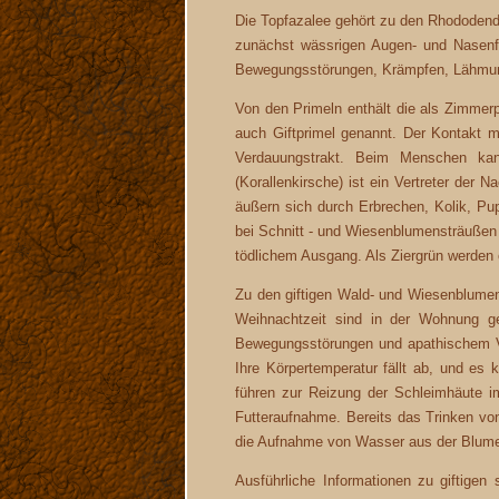
Die Topfazalee gehört zu den Rhododendro
zunächst wässrigen Augen- und Nasenfl
Bewegungsstörungen, Krämpfen, Lähmung
Von den Primeln enthält die als Zimmerp
auch Giftprimel genannt. Der Kontakt m
Verdauungstrakt. Beim Menschen kan
(Korallenkirsche) ist ein Vertreter der 
äußern sich durch Erbrechen, Kolik, Pup
bei Schnitt - und Wiesenblumensträußen
tödlichem Ausgang. Als Ziergrün werden 
Zu den giftigen Wald- und Wiesenblumen
Weihnachtzeit sind in der Wohnung ge
Bewegungsstörungen und apathischem Ver
Ihre Körpertemperatur fällt ab, und es
führen zur Reizung der Schleimhäute i
Futteraufnahme. Bereits das Trinken vo
die Aufnahme von Wasser aus der Blum
Ausführliche Informationen zu giftigen