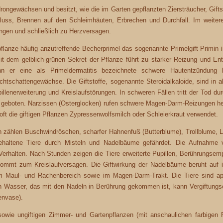
ngewächsen und besitzt, wie die im Garten gepflanzten Ziersträucher, Giftst
uss, Brennen auf den Schleimhäuten, Erbrechen und Durchfall. Im weitere
en und schließlich zu Herzversagen.
flanze häufig anzutreffende Becherprimel das sogenannte Primelgift Primin i
it dem gelblich-grünen Sekret der Pflanze führt zu starker Reizung und 
n er eine als Primeldermatitis bezeichnete schwere Hautentzündun
Nachtschattengewächse. Die Giftstoffe, sogenannte Steroidalkaloide, sind in al
illenerweiterung und Kreislaufstörungen. In schweren Fällen tritt der Tod 
 geboten. Narzissen (Osterglocken) rufen schwere Magen-Darm-Reizungen h
oft die giftigen Pflanzen Zypressenwolfsmilch oder Schleierkraut verwendet.
 zählen Buschwindröschen, scharfer Hahnenfuß (Butterblume), Trollblume, Le
haltene Tiere durch Misteln und Nadelbäume gefährdet. Die Aufnahme v
halten. Nach Stunden zeigen die Tiere erweiterte Pupillen, Berührungsempf
 kommt zum Kreislaufversagen. Die Giftwirkung der Nadelbäume beruht auf
m Maul- und Rachenbereich sowie im Magen-Darm-Trakt. Die Tiere sind apa
n Wasser, das mit den Nadeln in Berührung gekommen ist, kann Vergiftungser
envase).
 sowie ungiftigen Zimmer- und Gartenpflanzen (mit anschaulichen farbigen F