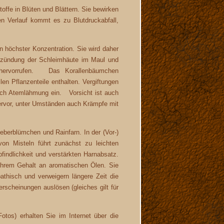
offe in Blüten und Blättern. Sie bewirken
n Verlauf kommt es zu Blutdruckabfall,
n höchster Konzentration. Sie wird daher
Entzündung der Schleimhäute im Maul und
g hervorrufen. Das Korallenbäumchen
len Pflanzenteile enthalten. Vergiftungen
durch Atemlähmung ein. Vorsicht ist auch
ervor, unter Umständen auch Krämpfe mit
berblümchen und Rainfarn. In der (Vor-)
on Misteln führt zunächst zu leichten
indlichkeit und verstärkten Harnabsatz.
 ihrem Gehalt an aromatischen Ölen. Sie
thisch und verweigern längere Zeit die
scheinungen auslösen (gleiches gilt für
otos) erhalten Sie im Internet über die