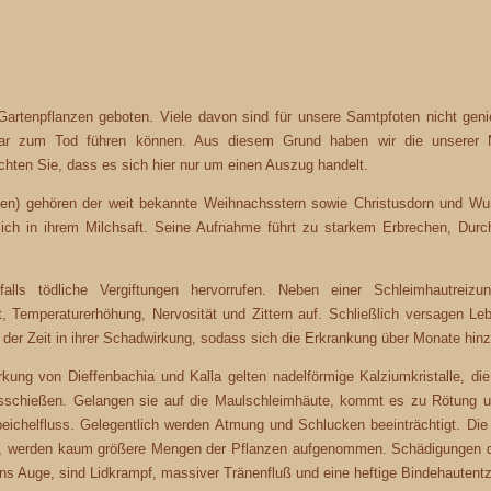
Gartenpflanzen geboten. Viele davon sind für unsere Samtpfoten nicht ge
gar zum Tod führen können. Aus diesem Grund haben wir die unserer 
chten Sie, dass es sich hier nur um einen Auszug handelt.
n) gehören der weit bekannte Weihnachsstern sowie Christusdorn und Wunde
 sich in ihrem Milchsaft. Seine Aufnahme führt zu starkem Erbrechen, Dur
lls tödliche Vergiftungen hervorrufen. Neben einer Schleimhautreiz
, Temperaturerhöhung, Nervosität und Zittern auf. Schließlich versagen Le
der Zeit in ihrer Schadwirkung, sodass sich die Erkrankung über Monate hin
rkung von Dieffenbachia und Kalla gelten nadelförmige Kalziumkristalle, die
ausschießen. Gelangen sie auf die Maulschleimhäute, kommt es zu Rötung u
ichelfluss. Gelegentlich werden Atmung und Schlucken beeinträchtigt. Di
en, werden kaum größere Mengen der Pflanzen aufgenommen. Schädigungen 
 ins Auge, sind Lidkrampf, massiver Tränenfluß und eine heftige Bindehautent