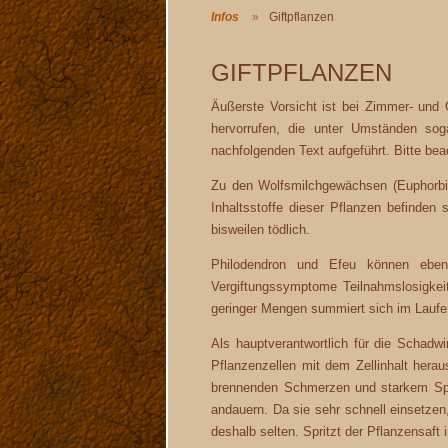
Infos
Giftpflanzen
GIFTPFLANZEN
Äußerste Vorsicht ist bei Zimmer- und 
hervorrufen, die unter Umständen so
nachfolgenden Text aufgeführt. Bitte bea
Zu den Wolfsmilchgewächsen (Euphorbie
Inhaltsstoffe dieser Pflanzen befinden
bisweilen tödlich.
Philodendron und Efeu können ebenfa
Vergiftungssymptome Teilnahmslosigkeit
geringer Mengen summiert sich im Laufe 
Als hauptverantwortlich für die Schadwi
Pflanzenzellen mit dem Zellinhalt her
brennenden Schmerzen und starkem Spe
andauern. Da sie sehr schnell einsetz
deshalb selten. Spritzt der Pflanzensaft