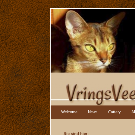
Navigation
Welcome
News
Cattery
A
überspringen