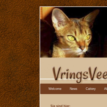
Navigation
Welcome
News
Cattery
A
überspringen