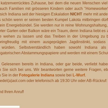
 katzenverrücktes Zuhause, bei dem die neuen Menschen viel Z
 auch Familien mit grösseren Kindern oder auch "Homeworker
sich Indiana seit der hiesigen Eskalation
NICHT
mehr mit ander
s schön wenn er seinen besten Kumpel Lakota mitbringen dürft
nd ein Energiebündel. Sie werden nur in reine Wohnungshaltung
rter Garten oder Balkon wäre ein Traum, denn Indiana liebt e
e wehen zu lassen und das Treiben in der Umgebung zu be
springfreudig mit einem ausgeprägten Jagdinstinkt, sodas
 würden. Selbstverständlich haben sowohl Indiana als
igatorischen Abstammungspapiere und werden mit einem Schutzv
elesenen bereits in Indiana, oder gar beide, verliebt hab
 Sie sich bei uns. Wir beantworten gerne weitere Fragen, 
 Sie in der
Fotogalerie Indiana
sowie bei
L-Wurf.
edel(a)aol.com oder telefonisch ab 19:30 Uhr oder AB-Rückruf
nd Ihren Anruf!