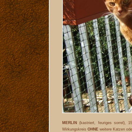
MERLIN
(kastriert, feuriges sorrel)
Wirkungskreis
OHNE
weitere Katzen ode