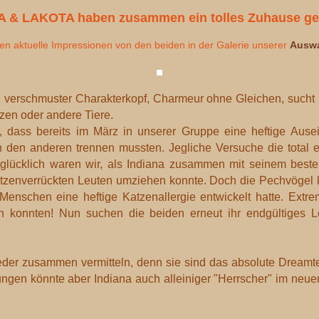
A & LAKOTA haben zusammen ein tolles Zuhause ge
den aktuelle Impressionen von den beiden in der Galerie unserer
Auswa
 total verschmuster Charakterkopf, Charmeur ohne Gleichen, su
zen oder andere Tiere.
, dass bereits im März in unserer Gruppe eine heftige Ause
n den anderen trennen mussten. Jegliche Versuche die total 
erglücklich waren wir, als Indiana zusammen mit seinem best
atzenverrückten Leuten umziehen konnte. Doch die Pechvögel
Menschen eine heftige Katzenallergie entwickelt hatte. Extrem
en konnten! Nun suchen die beiden erneut ihr endgültiges L
der zusammen vermitteln, denn sie sind das absolute Dreamte
n könnte aber Indiana auch alleiniger "Herrscher" im neuen R