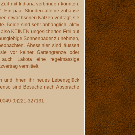
eit mit Indiana verbringen könnten,
". Ein paar Stunden alleine zuhause
en erwachsenen Katzen verträgt, sie
e. Beide sind sehr anhänglich, aktiv
, also KEINEN ungesicherten Freilauf
s ausgiebige Sonnenbäder zu nehmen,
obachten. Abessinier sind äussert
s sie vor keiner Gartengrenze oder
 auch Lakota eine regelmässige
ertrag vermittelt.
en und ihnen ihr neues Lebensglück
ebenso sind Besuche nach Absprache
: 0049-(0)221-327131