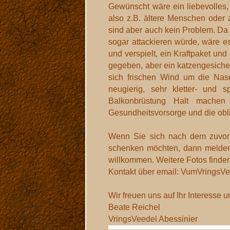
Gewünscht wäre ein liebevolles,
also z.B. ältere Menschen oder
sind aber auch kein Problem. Da 
sogar attackieren würde, wäre e
und verspielt, ein Kraftpaket u
gegeben, aber ein katzengesiche
sich frischen Wind um die Nas
neugierig, sehr kletter- und 
Balkonbrüstung Halt machen
Gesundheitsvorsorge und die obl
Wenn Sie sich nach dem zuvor G
schenken möchten, dann melden
willkommen. Weitere Fotos finden
Kontakt über email: VumVringsVe
Wir freuen uns auf Ihr Interesse u
Beate Reichel
VringsVeedel Abessinier