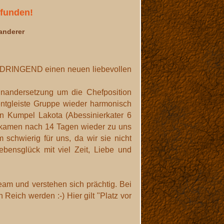
funden!
nderer
cht DRINGEND einen neuen liebevollen
inandersetzung um die Chefposition
entgleiste Gruppe wieder harmonisch
en Kumpel Lakota (Abessinierkater 6
 kamen nach 14 Tagen wieder zu uns
 schwierig für uns, da wir sie nicht
ebensglück mit viel Zeit, Liebe und
am und verstehen sich prächtig. Bei
eich werden :-) Hier gilt "Platz vor