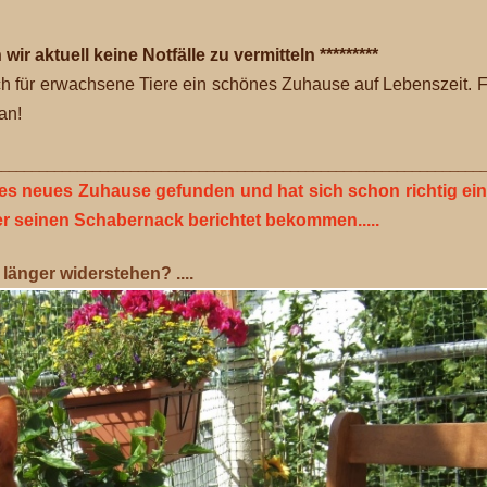
wir aktuell keine Notfälle zu vermitteln *********
ch für erwachsene Tiere ein schönes Zuhause auf Lebenszeit. 
an!
________________________________________________________________
les neues Zuhause gefunden und hat sich schon richtig ein
er seinen Schabernack berichtet bekommen.....
 länger widerstehen? ....