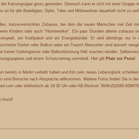
in der Katzengruppe gross geworden. Dennoch kann er sich mit einer Gruppe nic
ist für alle Beteiligten, Opfer, Täter und Mitbewohner dauerhaft nicht zu vert
olles, katzenverrücktes Zuhause, bei dem die neuen Menschen viel Zeit mit 
eren Kindern oder auch "Homeworker". Ein paar Stunden alleine zuhause si
verspielt, ein Kraftpaket und ein Energiebündel. Er wird allerdings nur 
esicherter Garten oder Balkon wäre ein Traum! Abessinier sind äussert neugier
vor keiner Gartengrenze oder Balkonbrüstung Halt machen würden. Selbstvers
mungspapiere und einem Schutzvertrag vermittelt. Hier gilt
Platz vor Preis!
 bereits in Merlin verliebt haben und ihm sein neues Lebensglück schenken
so sind Besuche nach Absprache willkommen. Weitere Fotos finden Sie in de
aol.com oder telefonisch ab 19:30 Uhr oder AB-Rückruf: 0049-(0)2685-608978
n Anruf!
________________________________________________________________