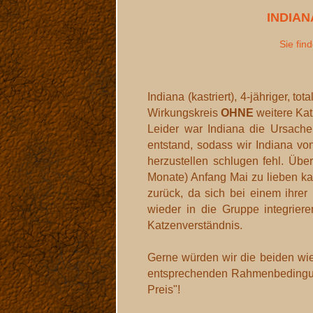
INDIAN
Sie fin
Indiana (kastriert), 4-jähriger,
Wirkungskreis
OHNE
weitere Kat
Leider war Indiana die Ursache
entstand, sodass wir Indiana vo
herzustellen schlugen fehl. Üb
Monate) Anfang Mai zu lieben k
zurück, da sich bei einem ihrer 
wieder in die Gruppe integrier
Katzenverständnis.
Gerne würden wir die beiden wie
entsprechenden Rahmenbedingunge
Preis"!