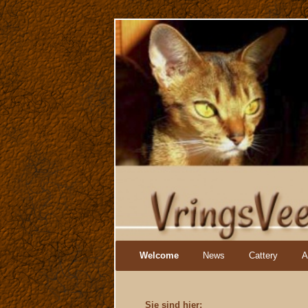
Navigation
Welcome
News
Cattery
A
überspringen